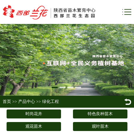
首页
>>
产品中心
>>
绿化工程
时尚花卉
特色良种苗木
观花苗木
观叶苗木