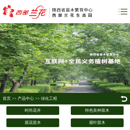
首页
>>
产品中心
>>
绿化工程
时尚花卉
特色良种苗木
观花苗木
观叶苗木