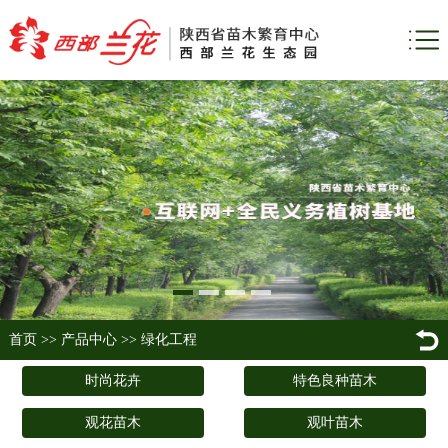
首页
>>
产品中心
>>
绿化工程
时尚花卉
特色良种苗木
观花苗木
观叶苗木