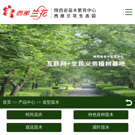
首页
>>
产品中心
>>
造型苗木
时尚花卉
特色良种苗木
观花苗木
观叶苗木