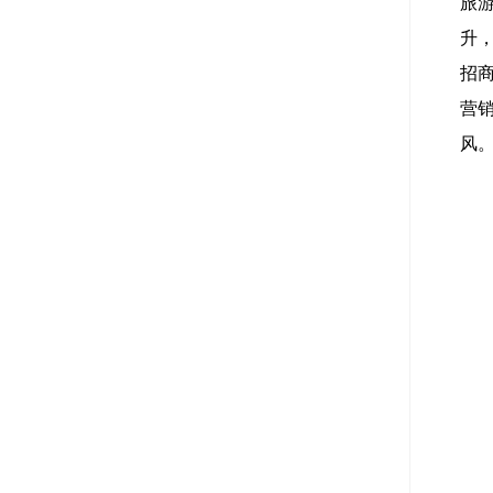
旅
升
招
营
风