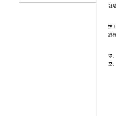
就
护
践
绿
空