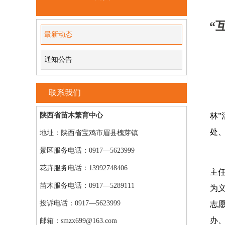
“
最新动态
通知公告
联系我们
陕西省苗木繁育中心
林
处
地址：陕西省宝鸡市眉县槐芽镇
景区服务电话：0917—5623999
花卉服务电话：13992748406
主
苗木服务电话：0917—5289111
为
投诉电话：0917—5623999
志
办
邮箱：smzx699@163.com